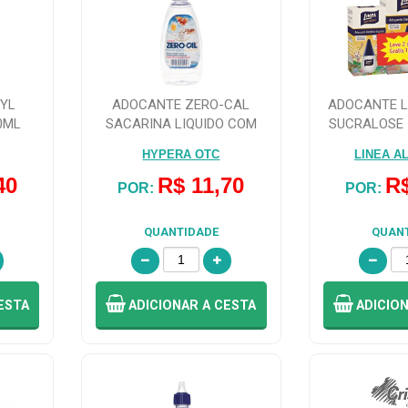
YL
ADOCANTE ZERO-CAL
ADOCANTE L
0ML
SACARINA LIQUIDO COM
SUCRALOSE 
100ML
2
HYPERA OTC
LINEA A
40
R$ 11,70
R$
POR:
POR:
QUANTIDADE
QUAN
ESTA
ADICIONAR
A CESTA
ADICIO