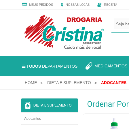
MEUS PEDIDOS
NOSSAS LOJAS
RECEITA
CADASTRE
SEU
E-
MAIL
E
RECEBA
TODAS
MEDICAMENTO
TODOS
DEPARTAMENTOS
AS
PROMOÇÕES
EXCLUSIVAS.
HOME
DIETA E SUPLEMENTO
ADOCANTES
Ordenar Por
DIETA E SUPLEMENTO
Adocantes