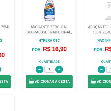
O 75ML
ADOCANTE ZERO-CAL
ADOÇANTE LÍ
SUCRALOSE TRADICIONAL,
100% ZER
LIQUIDO COM 10...
LINE
OS
HYPERA OTC
NAO IN
R$ 16,90
R$
POR:
POR:
90
QUANTIDADE
QUAN
ESTA
ADICIONAR
A CESTA
ADICIO