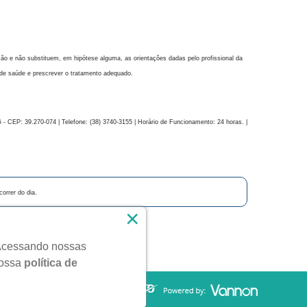
o e não substituem, em hipótese alguma, as orientações dadas pelo profissional da
de saúde e prescrever o tratamento adequado.
: 39.270-074 | Telefone: (38) 3740-3155 | Horário de Funcionamento: 24 horas. |
orrer do dia.
×
. Acessando nossas
s.
nossa
política de