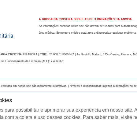
A DROGARIA CRISTINA SEGUE AS DETERMINAÇÕES DA ANVISA.
As informações contidas neste site não devem ser usadas para automedicaçã
área médica. Somente o médico está apto a diagnosticar qualquer problema 
RISTINA PIRAPORA | CNPJ: 24.958.011/0001-47 | Av. Rodolfo Mallard, 135 - Centro, Pirapora, MG - CEP
 de Funcionamento da Empresa (AFE): 7.48633-5
contidas em nosso site são meramente ilustrativas. | *Preços e disponibilidade sujeitos a alterações no dec
okies
s para possibilitar e aprimorar sua experiência em nosso site
opyright © 2024 Drogaria Cristina - Todos os direitos reservado
a com a coleta e uso desses cookies. Para saber mais, visite 