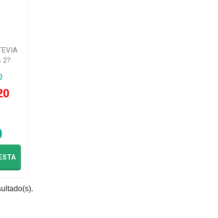
TEVIA
 2?
O
20
ESTA
sultado(s).