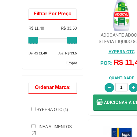
Filtrar Por Preço
R$ 11,40
R$ 33,50
ADOCANTE ADOC
STEVIA LIQUIDO 8
HYPERA OTC
De R$
11,40
Até: R$
33.5
R$ 11,
POR:
Limpar
QUANTIDADE
Ordenar Marca:
ADICIONAR
A C
HYPERA OTC (4)
LINEA ALIMENTOS
(2)