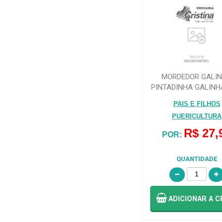
Fiona (1)
KUKA (2)
KUKA (21)
MORDEDOR GALI
PINTADINHA GALINH
Lillo (9)
& FILHOS
PAIS E FILHOS
PUERICULTURA
LOLLY BABY
R$ 27,
(18)
POR:
QUANTIDADE
MAM BABY (4)
MOAS
ADICIONAR
A C
BRINQUEDOS
(11)