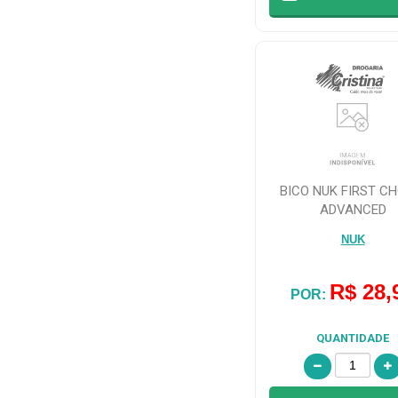
VILA TOY IND
E COM DE
BRINDES (9)
VKB
ARTEFATOS DE
LATEX LTDA (2)
BICO NUK FIRST CH
ADVANCED
NUK
R$ 28,
POR:
QUANTIDADE