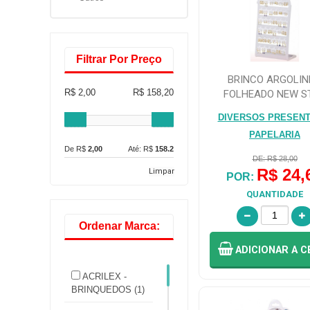
Filtrar Por Preço
BRINCO ARGOLI
R$ 2,00
R$ 158,20
FOLHEADO NEW S
VARIADOS
DIVERSOS PRESENT
PAPELARIA
De R$
2,00
Até: R$
158.2
DE: R$ 28,00
R$ 24,
Limpar
POR:
QUANTIDADE
Ordenar Marca:
ADICIONAR
A C
ACRILEX -
BRINQUEDOS (1)