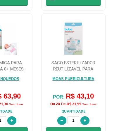
RMICA PARA
SACO ESTERILIZADOR
A 0+ MESES,
REUTILIZAVEL PARA
OSA
MICRO-ONDAS BUBA 6...
INQUEDOS
MOAS PUERICULTURA
 63,90
R$ 43,10
POR:
21,30
Ou 2X
De
R$ 21,55
Sem Juros
Sem Juros
TIDADE
QUANTIDADE