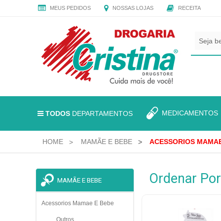
MEUS PEDIDOS
NOSSAS LOJAS
RECEITA
CADASTRE
SEU
E-
MAIL
E
RECEBA
TODAS
MEDICAMENTO
TODOS
DEPARTAMENTOS
AS
PROMOÇÕES
EXCLUSIVAS.
HOME
MAMÃE E BEBE
ACESSORIOS MAMAE
Ordenar Por
MAMÃE E BEBE
Acessorios Mamae E Bebe
Outros