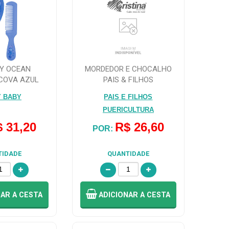
LY OCEAN
MORDEDOR E CHOCALHO
COVA AZUL
PAIS & FILHOS
:7054)
Y BABY
PAIS E FILHOS
PUERICULTURA
 31,20
R$ 26,60
POR:
TIDADE
QUANTIDADE
NAR
A CESTA
ADICIONAR
A CESTA