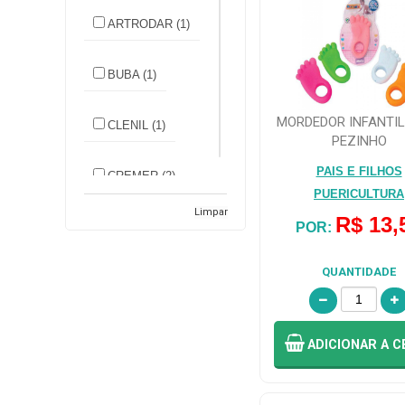
ARTRODAR (1)
BUBA (1)
MORDEDOR INFANTIL
CLENIL (1)
PEZINHO
PAIS E FILHOS
CREMER (2)
PUERICULTURA
Limpar
R$ 13,
CREMER ME
POR:
(1)
QUANTIDADE
DIVERSOS
PRESENTES E
PAPELARIA (1)
ADICIONAR
A C
FAMPAR (1)