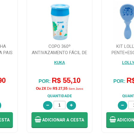
NHA
COPO 360º
KIT LOL
A PAIS
ANTIVAZAMENTO FÁCIL DE
PENTE+ES
BEBER COM SUCÇÃO
(COD
KUKA
LOLL
SUAVE...
90
R$ 55,10
R$
POR:
POR:
Ou 2X
De
R$ 27,55
Sem Juros
QUANTIDADE
QUAN
ESTA
ADICIONAR
A CESTA
ADICIO