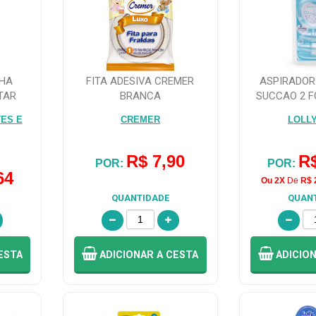
NHA
FITA ADESIVA CREMER
ASPIRADOR
TAR
BRANCA
SUCCAO 2 
BICOS MA
ES E
CREMER
LOLL
R$ 7,90
R$
POR:
POR:
64
Ou 2X
De
R$ 
QUANTIDADE
QUAN
ESTA
ADICIONAR
A CESTA
ADICIO