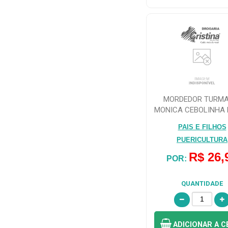
FILHOS
PUERICULTURA
(14)
POLIBRINQ (3)
RECKITT
BENCKISER HPC
MORDEDOR TURMA
(1)
MONICA CEBOLINHA 
FILHOS
PAIS E FILHOS
ROTOBRINQ
PUERICULTURA
INDUSTRIA E
COM. DE (1)
R$ 26,
POR:
SBP (5)
QUANTIDADE
STUDEX
ROMEIRO (1)
ADICIONAR
A C