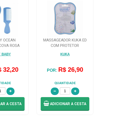
LY OCEAN
MASSAGEADOR KUKA ED
COVA ROSA
COM PROTETOR
:7054)
Y BABY
KUKA
 32,20
R$ 26,90
POR:
TIDADE
QUANTIDADE
NAR
A CESTA
ADICIONAR
A CESTA