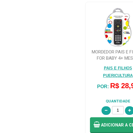
MOAS
PUERICULTURA
(33)
MULTILASER
(2)
MORDEDOR PAIS E F
FOR BABY 4+ MES
MULTILASER
CONTROLE, REF..
PUERICULTURA
PAIS E FILHOS
(1)
PUERICULTURA
R$ 28,
POR:
NUK (5)
QUANTIDADE
PAIS E
FILHOS
BRINQUEDOS (1)
ADICIONAR
A C
PAIS E