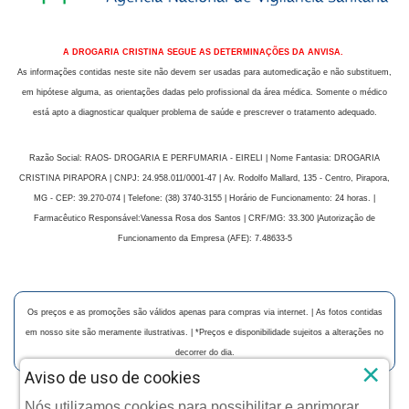
A DROGARIA CRISTINA SEGUE AS DETERMINAÇÕES DA ANVISA.
As informações contidas neste site não devem ser usadas para automedicação e não substituem,
em hipótese alguma, as orientações dadas pelo profissional da área médica. Somente o médico
está apto a diagnosticar qualquer problema de saúde e prescrever o tratamento adequado.
Razão Social: RAOS- DROGARIA E PERFUMARIA - EIRELI | Nome Fantasia: DROGARIA
CRISTINA PIRAPORA | CNPJ: 24.958.011/0001-47 | Av. Rodolfo Mallard, 135 - Centro, Pirapora,
MG - CEP: 39.270-074 | Telefone: (38) 3740-3155 | Horário de Funcionamento: 24 horas. |
Farmacêutico Responsável:Vanessa Rosa dos Santos | CRF/MG: 33.300 |Autorização de
Funcionamento da Empresa (AFE): 7.48633-5
Os preços e as promoções são válidos apenas para compras via internet. | As fotos contidas
em nosso site são meramente ilustrativas. | *Preços e disponibilidade sujeitos a alterações no
decorrer do dia.
×
Aviso de uso de cookies
Nós utilizamos cookies para possibilitar e aprimorar