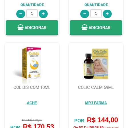
QUANTIDADE
QUANTIDADE
ADICIONAR
ADICIONAR
COLIDIS COM 10ML
COLIC CALM 59ML
ACHE
MRJ FARMA
R$ 144,00
DE: R$ 179,50
POR:
R$ 170,53
POR:
Ou 5X
De
R$ 28,80
Sem Juros