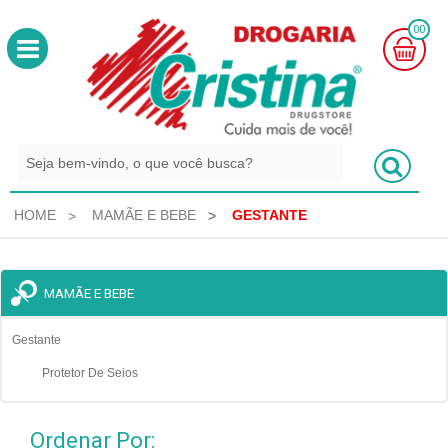
00
MINHA
CESTA
R$
0,00
HOME
MAMÃE E BEBE
GESTANTE
MAMÃE E BEBE
Gestante
Protetor De Seios
Ordenar Por: