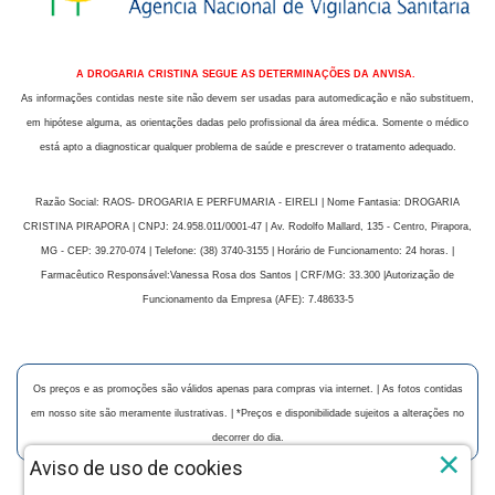
A DROGARIA CRISTINA SEGUE AS DETERMINAÇÕES DA ANVISA.
As informações contidas neste site não devem ser usadas para automedicação e não substituem,
em hipótese alguma, as orientações dadas pelo profissional da área médica. Somente o médico
está apto a diagnosticar qualquer problema de saúde e prescrever o tratamento adequado.
Razão Social: RAOS- DROGARIA E PERFUMARIA - EIRELI | Nome Fantasia: DROGARIA
CRISTINA PIRAPORA | CNPJ: 24.958.011/0001-47 | Av. Rodolfo Mallard, 135 - Centro, Pirapora,
MG - CEP: 39.270-074 | Telefone: (38) 3740-3155 | Horário de Funcionamento: 24 horas. |
Farmacêutico Responsável:Vanessa Rosa dos Santos | CRF/MG: 33.300 |Autorização de
Funcionamento da Empresa (AFE): 7.48633-5
Os preços e as promoções são válidos apenas para compras via internet. | As fotos contidas
em nosso site são meramente ilustrativas. | *Preços e disponibilidade sujeitos a alterações no
decorrer do dia.
×
Aviso de uso de cookies