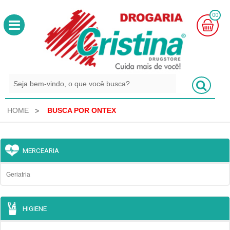
00
MINHA
CESTA
R$
0,00
HOME
BUSCA POR ONTEX
MERCEARIA
Geriatria
HIGIENE