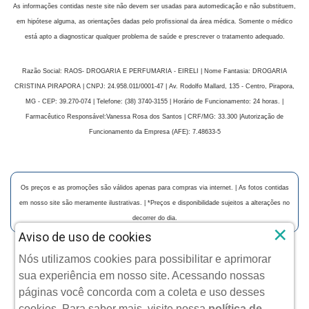
As informações contidas neste site não devem ser usadas para automedicação e não substituem,
em hipótese alguma, as orientações dadas pelo profissional da área médica. Somente o médico
está apto a diagnosticar qualquer problema de saúde e prescrever o tratamento adequado.
Razão Social: RAOS- DROGARIA E PERFUMARIA - EIRELI | Nome Fantasia: DROGARIA
CRISTINA PIRAPORA | CNPJ: 24.958.011/0001-47 | Av. Rodolfo Mallard, 135 - Centro, Pirapora,
MG - CEP: 39.270-074 | Telefone: (38) 3740-3155 | Horário de Funcionamento: 24 horas. |
Farmacêutico Responsável:Vanessa Rosa dos Santos | CRF/MG: 33.300 |Autorização de
Funcionamento da Empresa (AFE): 7.48633-5
Os preços e as promoções são válidos apenas para compras via internet. | As fotos contidas
em nosso site são meramente ilustrativas. | *Preços e disponibilidade sujeitos a alterações no
decorrer do dia.
×
Aviso de uso de cookies
Nós utilizamos cookies para possibilitar e aprimorar
Copyright © 2024 Drogaria Cristina - Todos os direitos
sua experiência em nosso site. Acessando nossas
reservados.
páginas você concorda com a coleta e uso desses
cookies. Para saber mais, visite nossa
política de